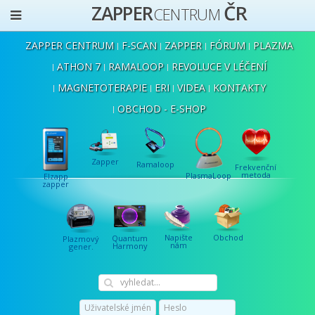
ČR
ZAPPER
CENTRUM
ZAPPER CENTRUM
F-SCAN
ZAPPER
FÓRUM
PLAZMA
ATHON 7
RAMALOOP
REVOLUCE V LÉČENÍ
MAGNETOTERAPIE
ERI
VIDEA
KONTAKTY
OBCHOD - E-SHOP
Zapper
Ramaloop
Frekvenční
metoda
PlasmaLoop
Elzapp
zapper
Napište
Obchod
Quantum
Plazmový
nám
Harmony
gener.