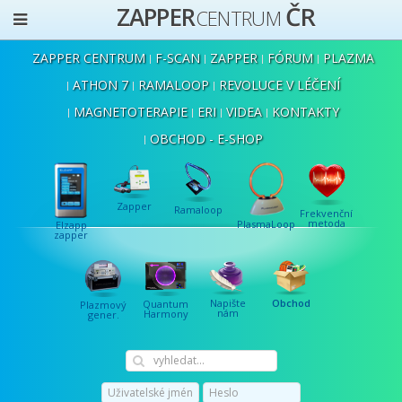
ČR
ZAPPER
CENTRUM
ZAPPER CENTRUM
F-SCAN
ZAPPER
FÓRUM
PLAZMA
ATHON 7
RAMALOOP
REVOLUCE V LÉČENÍ
MAGNETOTERAPIE
ERI
VIDEA
KONTAKTY
OBCHOD - E-SHOP
Zapper
Ramaloop
Frekvenční
metoda
PlasmaLoop
Elzapp
zapper
Napište
Obchod
Quantum
Plazmový
nám
Harmony
gener.