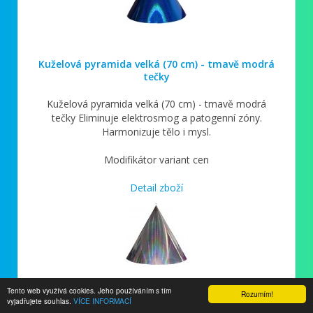
Kuželová pyramida velká (70 cm) - tmavě modrá
tečky
Kuželová pyramida velká (70 cm) - tmavě modrá
tečky Eliminuje elektrosmog a patogenní zóny.
Harmonizuje tělo i mysl.
Modifikátor variant cen
Detail zboží
Tento web využívá cookies. Jeho používáním s tím
Rozumím!
vyjadřujete souhlas.
VÍCE INFORMACÍ
Kuželová pyramida velká (70 cm) - stříbrná