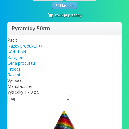
Přihlásit se
košík je prázdný
Pyramidy 50cm
Řadit
Název produktu +/-
Kód zboží
Kategorie
Cena produktu
Prodej
Řazení
Výrobce:
Manufacturer
Výsledky 1 - 9 z 9