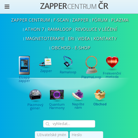
ČR
ZAPPER
CENTRUM
ZAPPER CENTRUM
F-SCAN
ZAPPER
FÓRUM
PLAZMA
ATHON 7
RAMALOOP
REVOLUCE V LÉČENÍ
MAGNETOTERAPIE
ERI
VIDEA
KONTAKTY
OBCHOD - E-SHOP
Zapper
Ramaloop
Frekvenční
metoda
PlasmaLoop
Elzapp
zapper
Napište
Obchod
Quantum
Plazmový
nám
Harmony
gener.