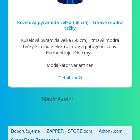
Kuželová pyramida velká (50 cm) - tmavě modrá
tečky
Kuželová pyramida velká (50 cm) - tmavě modrá
tečky Eliminuje elektrosmog a patogenní zóny.
Harmonizuje tělo i mysl.
Modifikátor variant cen
Detail zboží
Návštěvníci
Doporučujeme
ZAPPER - STORE.com
Athon7.com
Super Ravo Zapper.com