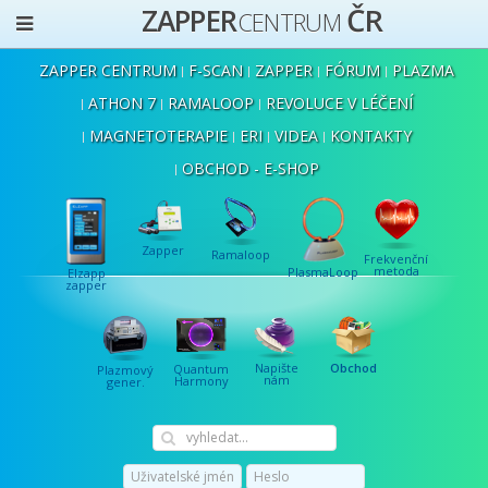
ČR
ZAPPER
CENTRUM
ZAPPER CENTRUM
F-SCAN
ZAPPER
FÓRUM
PLAZMA
ATHON 7
RAMALOOP
REVOLUCE V LÉČENÍ
MAGNETOTERAPIE
ERI
VIDEA
KONTAKTY
OBCHOD - E-SHOP
Zapper
Ramaloop
Frekvenční
metoda
PlasmaLoop
Elzapp
zapper
Napište
Obchod
Quantum
Plazmový
nám
Harmony
gener.