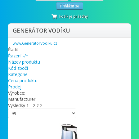
Přihlásit se
košík je prázdný
GENERÁTOR VODÍKU
www.GeneratorVodiku.cz
Řadit
Řazení -/+
Název produktu
Kód zboží
Kategorie
Cena produktu
Prodej
Výrobce:
Manufacturer
Výsledky 1 - 2 z 2